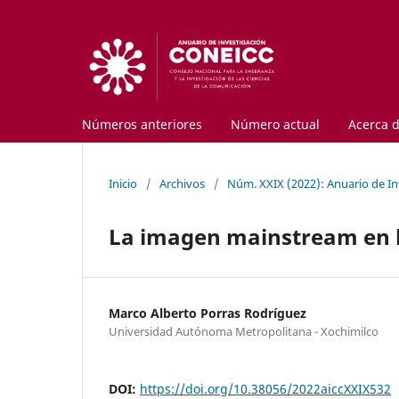
Números anteriores
Número actual
Acerca 
Inicio
/
Archivos
/
Núm. XXIX (2022): Anuario de I
La imagen mainstream en l
Marco Alberto Porras Rodríguez
Universidad Autónoma Metropolitana - Xochimilco
DOI:
https://doi.org/10.38056/2022aiccXXIX532