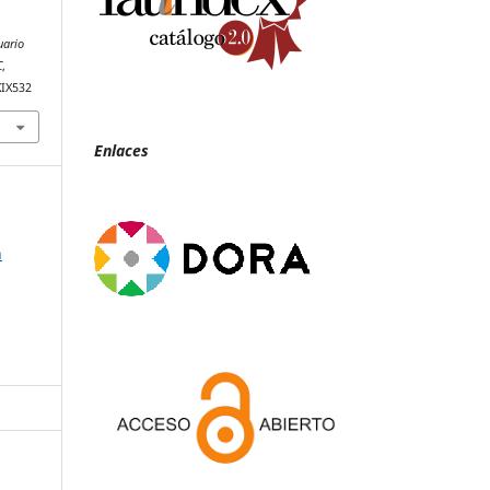
uario
C
,
XIX532
Enlaces
n