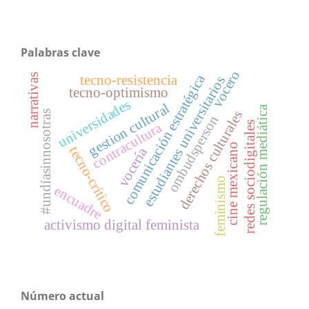
Palabras clave
vocero
narrativas
comunicación estratégica
tecno-resistencia
estudiantes universitarios
tecno-optimismo
universidades
gestion cultural
regulación mediática
derechos culturales
#undíasinnosotras
ombudsperson
redes sociodigitales
contracultura
cine mexicano
tecno-crítico
vocería
feminismo
encuadre
activismo digital feminista
Número actual